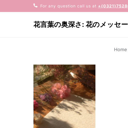
Skip
For any question call us at
+(0321)7528
to
the
花言葉の奥深さ: 花のメッセ
content
Home