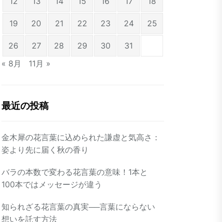
12
13
14
15
16
17
18
19
20
21
22
23
24
25
26
27
28
29
30
31
« 8月
11月 »
最近の投稿
金木犀の花言葉に込められた謙虚と気高さ：
姿より先に届く秋の香り
バラの本数で変わる花言葉の意味！1本と
100本ではメッセージが違う
知られざる花言葉の真実──言葉にならない
想いを託す方法