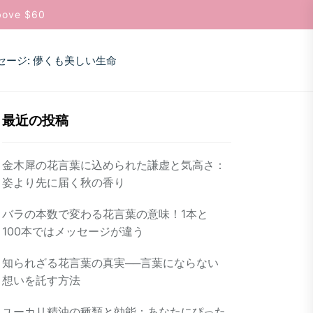
bove $60
セージ: 儚くも美しい生命
最近の投稿
金木犀の花言葉に込められた謙虚と気高さ：
姿より先に届く秋の香り
バラの本数で変わる花言葉の意味！1本と
100本ではメッセージが違う
知られざる花言葉の真実──言葉にならない
想いを託す方法
ユーカリ精油の種類と効能：あなたにぴった